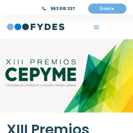
963 515 337
Únete
XIII Premios