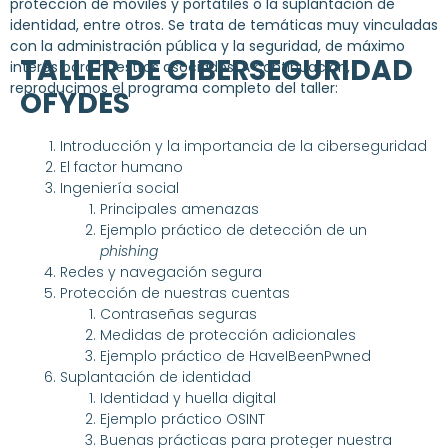
protección de móviles y portátiles o la suplantación de
identidad, entre otros. Se trata de temáticas muy vinculadas
con la administración pública y la seguridad, de máximo
TALLER DE CIBERSEGURIDAD
interés para nuestros asociados. A continuación,
reproducimos el programa completo del taller:
OFYDES
Introducción y la importancia de la ciberseguridad
El factor humano
Ingeniería social
Principales amenazas
Ejemplo práctico de detección de un
phishing
Redes y navegación segura
Protección de nuestras cuentas
Contraseñas seguras
Medidas de protección adicionales
Ejemplo práctico de HaveIBeenPwned
Suplantación de identidad
Identidad y huella digital
Ejemplo práctico OSINT
Buenas prácticas para proteger nuestra