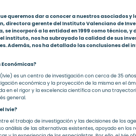
ue queremos dar a conocer a nuestros asociados y la
en, directora gerente del Instituto Valenciano de In
, se incorporó a la entidad en 1999 como técnica, y
el instituto, nos ha subrayado la calidad de sus inve
des. Además, nos ha detallado las conclusiones del i
es Económicas?
(Ivie) es un centro de investigación con cerca de 35 año
stigación económica y la proyección de la misma en el ám
ada en el rigor y la excelencia científica con una trayecto
és general.
l Ivie?
ntre el trabajo de investigación y las decisiones de los 
análisis de las alternativas existentes, apoyado en los r
as y la experiencia de los especialistas. Por ello, el Ivie 