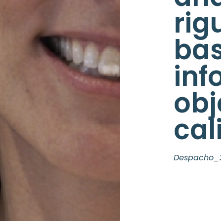
rig
ba
inf
obj
cal
Despacho_