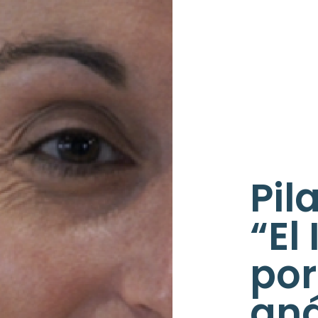
Pil
“El
por
aná