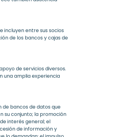
e incluyen entre sus socios
ión de los bancos y cajas de
 apoyo de servicios diversos.
con una amplia experiencia
n de bancos de datos que
 su conjunto; la p
romoción
de interés general; el
cesión de i
nformación y
e lo demandan; el i
mpulso