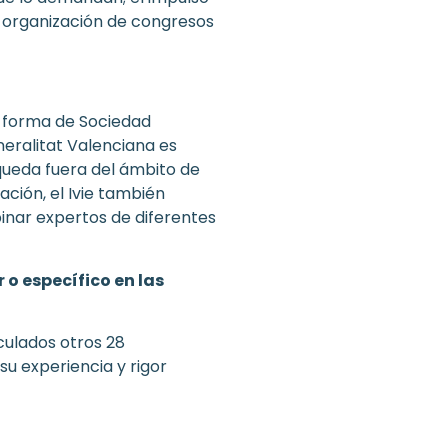
 organización de congresos
la forma de Sociedad
eralitat Valenciana es
o queda fuera del ámbito de
ación, el Ivie también
binar expertos de diferentes
 o específico en las
nculados otros 28
su experiencia y rigor