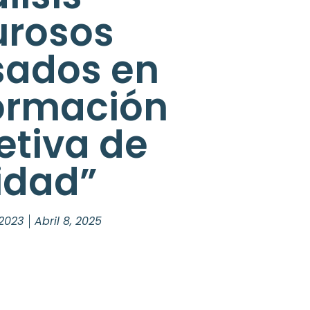
urosos
sados en
ormación
etiva de
idad”
2023
Abril 8, 2025