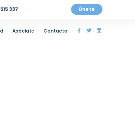
515 337
Únete
ad
Asóciate
Contacto