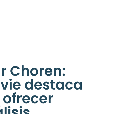
ar Choren:
 Ivie destaca
 ofrecer
lisis