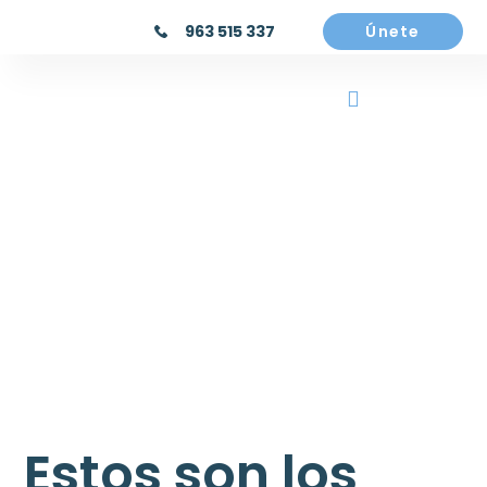
963 515 337
Únete
Estos son los